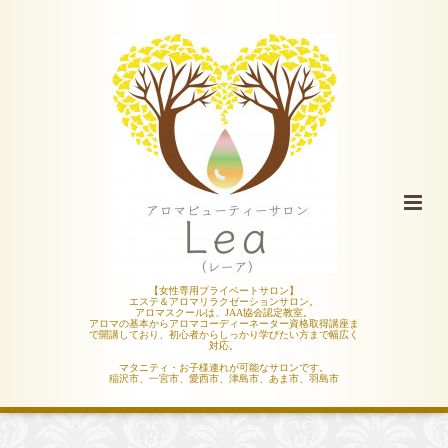
【女性専用プライベートサロン】
エステ＆アロマリラクゼーションサロン。
アロマスクールは、JAA協会認定教室。
アロマの基本からアロマコーディーネーター資格取得講座ま
で開講しており、初心者からしっかり学びたい方まで幅広く
対応。
マタニティ・お子様連れが可能なサロンです。
稲沢市、一宮市、愛西市、津島市、あま市、羽島市