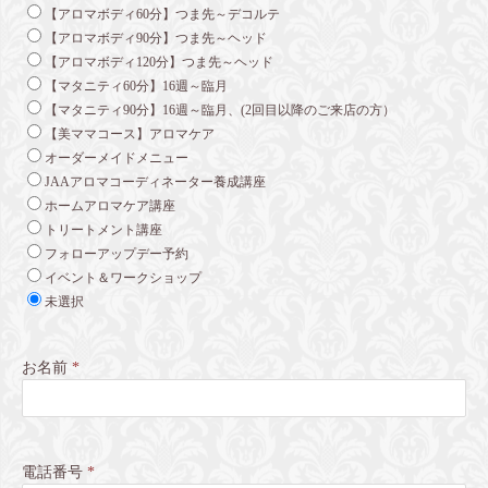
【アロマボディ60分】つま先～デコルテ
【アロマボディ90分】つま先～ヘッド
【アロマボディ120分】つま先～ヘッド
【マタニティ60分】16週～臨月
【マタニティ90分】16週～臨月、(2回目以降のご来店の方）
【美ママコース】アロマケア
オーダーメイドメニュー
JAAアロマコーディネーター養成講座
ホームアロマケア講座
トリートメント講座
フォローアップデー予約
イベント＆ワークショップ
未選択
お名前
*
電話番号
*