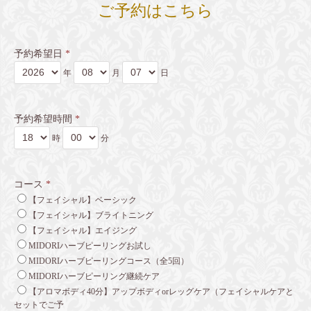
ご予約はこちら
予約希望日
*
年
月
日
予約希望時間
*
時
分
コース
*
【フェイシャル】ベーシック
【フェイシャル】ブライトニング
【フェイシャル】エイジング
MIDORIハーブピーリングお試し
MIDORIハーブピーリングコース（全5回）
MIDORIハーブピーリング継続ケア
【アロマボディ40分】アップボディorレッグケア（フェイシャルケアと
セットでご予