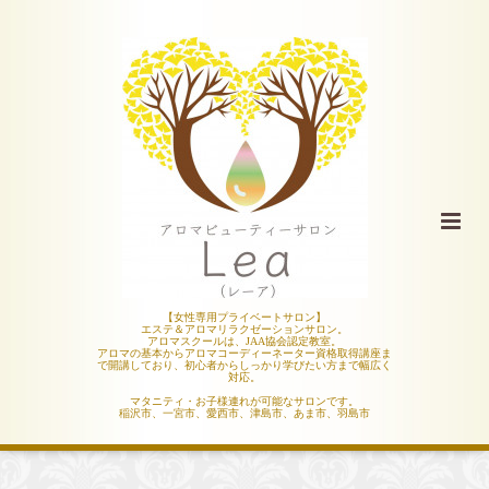
【女性専用プライベートサロン】
エステ＆アロマリラクゼーションサロン。
アロマスクールは、JAA協会認定教室。
アロマの基本からアロマコーディーネーター資格取得講座ま
で開講しており、初心者からしっかり学びたい方まで幅広く
対応。
マタニティ・お子様連れが可能なサロンです。
稲沢市、一宮市、愛西市、津島市、あま市、羽島市