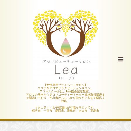
【女性専用プライベートサロン】
エステ＆アロマリラクゼーションサロン。
アロマスクールは、JAA協会認定教室。
アロマの基本からアロマコーディーネーター資格取得講座ま
で開講しており、初心者からしっかり学びたい方まで幅広く
対応。
マタニティ・お子様連れが可能なサロンです。
稲沢市、一宮市、愛西市、津島市、あま市、羽島市