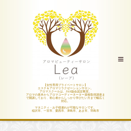
【女性専用プライベートサロン】
エステ＆アロマリラクゼーションサロン。
アロマスクールは、JAA協会認定教室。
アロマの基本からアロマコーディーネーター資格取得講座ま
で開講しており、初心者からしっかり学びたい方まで幅広く
対応。
マタニティ・お子様連れが可能なサロンです。
稲沢市、一宮市、愛西市、津島市、あま市、羽島市