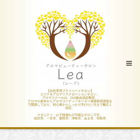
【女性専用プライベートサロン】
エステ＆アロマリラクゼーションサロン。
アロマスクールは、JAA協会認定教室。
アロマの基本からアロマコーディーネーター資格取得講座ま
で開講しており、初心者からしっかり学びたい方まで幅広く
対応。
マタニティ・お子様連れが可能なサロンです。
稲沢市、一宮市、愛西市、津島市、あま市、羽島市