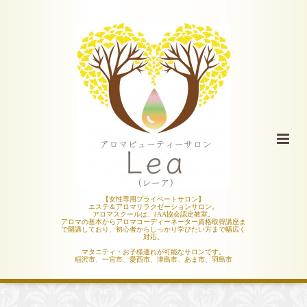
【女性専用プライベートサロン】
エステ＆アロマリラクゼーションサロン。
アロマスクールは、JAA協会認定教室。
アロマの基本からアロマコーディーネーター資格取得講座ま
で開講しており、初心者からしっかり学びたい方まで幅広く
対応。
マタニティ・お子様連れが可能なサロンです。
稲沢市、一宮市、愛西市、津島市、あま市、羽島市