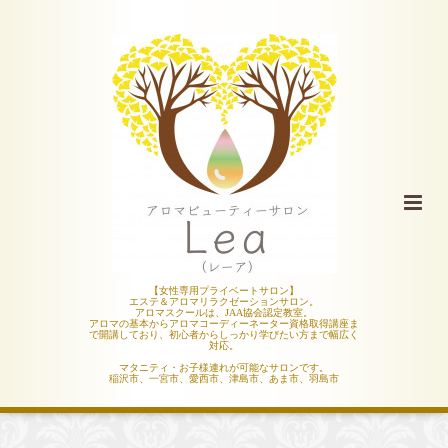
【女性専用プライベートサロン】
エステ＆アロマリラクゼーションサロン。
アロマスクールは、JAA協会認定教室。
アロマの基本からアロマコーディーネーター資格取得講座ま
で開講しており、初心者からしっかり学びたい方まで幅広く
対応。
マタニティ・お子様連れが可能なサロンです。
稲沢市、一宮市、愛西市、津島市、あま市、羽島市