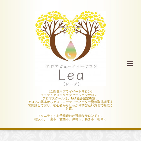
【女性専用プライベートサロン】
エステ＆アロマリラクゼーションサロン。
アロマスクールは、JAA協会認定教室。
アロマの基本からアロマコーディーネーター資格取得講座ま
で開講しており、初心者からしっかり学びたい方まで幅広く
対応。
マタニティ・お子様連れが可能なサロンです。
稲沢市、一宮市、愛西市、津島市、あま市、羽島市