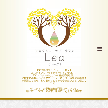
【女性専用プライベートサロン】
エステ＆アロマリラクゼーションサロン。
アロマスクールは、JAA協会認定教室。
アロマの基本からアロマコーディーネーター資格取得講座ま
で開講しており、初心者からしっかり学びたい方まで幅広く
対応。
マタニティ・お子様連れが可能なサロンです。
稲沢市、一宮市、愛西市、津島市、あま市、羽島市