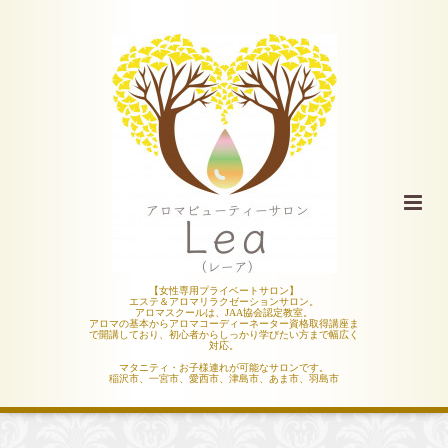
【女性専用プライベートサロン】
エステ＆アロマリラクゼーションサロン。
アロマスクールは、JAA協会認定教室。
アロマの基本からアロマコーディーネーター資格取得講座ま
で開講しており、初心者からしっかり学びたい方まで幅広く
対応。
マタニティ・お子様連れが可能なサロンです。
稲沢市、一宮市、愛西市、津島市、あま市、羽島市