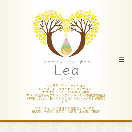
【女性専用プライベートサロン】
エステ＆アロマリラクゼーションサロン。
アロマスクールは、JAA協会認定教室。
アロマの基本からアロマコーディーネーター資格取得講座ま
で開講しており、初心者からしっかり学びたい方まで幅広く
対応。
マタニティ・お子様連れが可能なサロンです。
稲沢市、一宮市、愛西市、津島市、あま市、羽島市