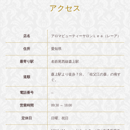
アクセス
店名
アロマビューティーサロンＬｅａ（レーア）
住所
愛知県
最寄り駅
名鉄尾西線森上駅
森上駅より徒歩７分。「祖父江の森」の南す
道順
ぐ。
電話番号
--
営業時間
09:30 ～ 18:00
定休日
日曜、祝日