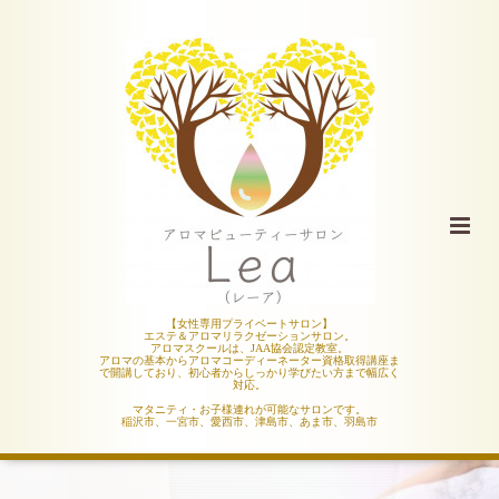
【女性専用プライベートサロン】
エステ＆アロマリラクゼーションサロン。
アロマスクールは、JAA協会認定教室。
アロマの基本からアロマコーディーネーター資格取得講座ま
で開講しており、初心者からしっかり学びたい方まで幅広く
対応。
マタニティ・お子様連れが可能なサロンです。
稲沢市、一宮市、愛西市、津島市、あま市、羽島市