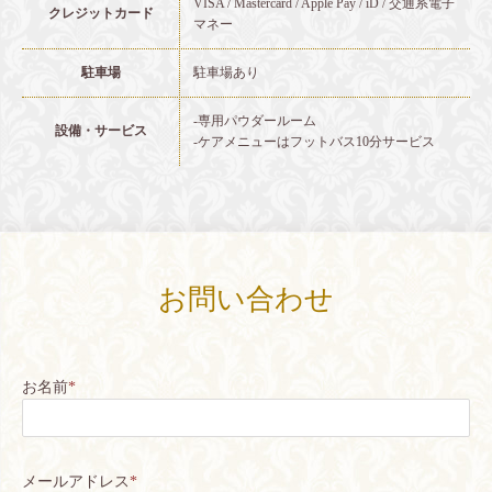
VISA / Mastercard / Apple Pay / iD / 交通系電子
クレジットカード
マネー
駐車場
駐車場あり
-専用パウダールーム
設備・サービス
-ケアメニューはフットバス10分サービス
お問い合わせ
お名前
*
メールアドレス
*