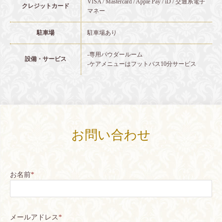
VISA / Mastercard / Apple Pay / iD / 交通系電子
クレジットカード
マネー
駐車場
駐車場あり
-専用パウダールーム
設備・サービス
-ケアメニューはフットバス10分サービス
お問い合わせ
お名前
*
メールアドレス
*