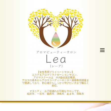
【女性専用プライベートサロン】
エステ＆アロマリラクゼーションサロン。
アロマスクールは、JAA協会認定教室。
アロマの基本からアロマコーディーネーター資格取得講座ま
で開講しており、初心者からしっかり学びたい方まで幅広く
対応。
マタニティ・お子様連れが可能なサロンです。
稲沢市、一宮市、愛西市、津島市、あま市、羽島市