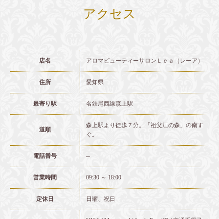
アクセス
店名
アロマビューティーサロンＬｅａ（レーア）
住所
愛知県
最寄り駅
名鉄尾西線森上駅
森上駅より徒歩７分。「祖父江の森」の南す
道順
ぐ。
電話番号
--
営業時間
09:30 ～ 18:00
定休日
日曜、祝日