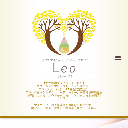
【女性専用プライベートサロン】
エステ＆アロマリラクゼーションサロン。
アロマスクールは、JAA協会認定教室。
アロマの基本からアロマコーディーネーター資格取得講座ま
で開講しており、初心者からしっかり学びたい方まで幅広く
対応。
マタニティ・お子様連れが可能なサロンです。
稲沢市、一宮市、愛西市、津島市、あま市、羽島市