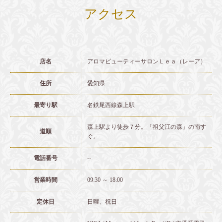
アクセス
店名
アロマビューティーサロンＬｅａ（レーア）
住所
愛知県
最寄り駅
名鉄尾西線森上駅
森上駅より徒歩７分。「祖父江の森」の南す
道順
ぐ。
電話番号
--
営業時間
09:30 ～ 18:00
定休日
日曜、祝日