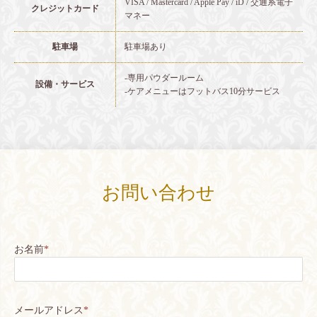
VISA / Mastercard / Apple Pay / iD / 交通系電子
クレジットカード
マネー
駐車場
駐車場あり
-専用パウダールーム
設備・サービス
-ケアメニューはフットバス10分サービス
お問い合わせ
お名前
*
メールアドレス
*