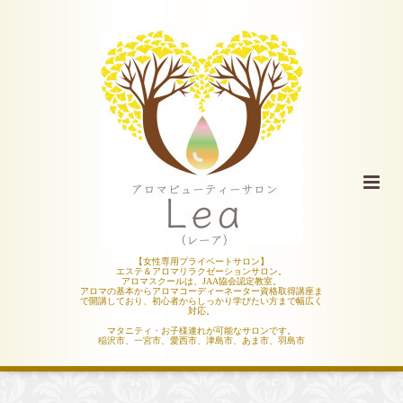
【女性専用プライベートサロン】
エステ＆アロマリラクゼーションサロン。
アロマスクールは、JAA協会認定教室。
アロマの基本からアロマコーディーネーター資格取得講座ま
で開講しており、初心者からしっかり学びたい方まで幅広く
対応。
マタニティ・お子様連れが可能なサロンです。
稲沢市、一宮市、愛西市、津島市、あま市、羽島市