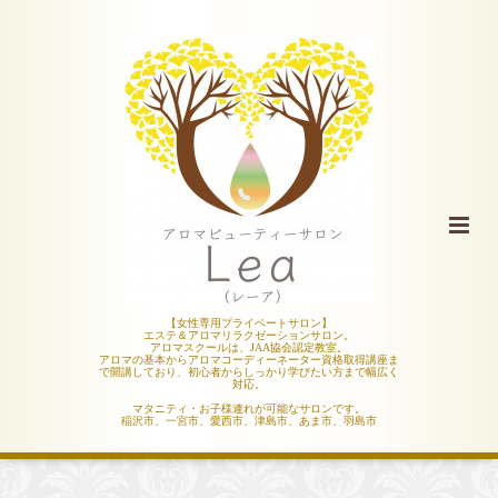
【女性専用プライベートサロン】
エステ＆アロマリラクゼーションサロン。
アロマスクールは、JAA協会認定教室。
アロマの基本からアロマコーディーネーター資格取得講座ま
で開講しており、初心者からしっかり学びたい方まで幅広く
対応。
マタニティ・お子様連れが可能なサロンです。
稲沢市、一宮市、愛西市、津島市、あま市、羽島市