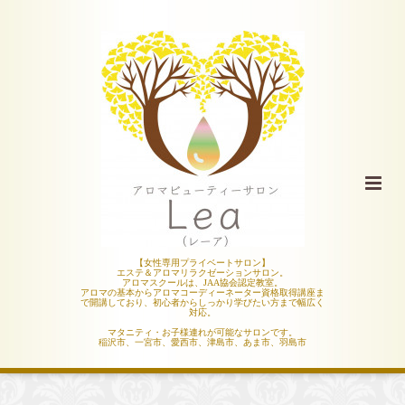
【女性専用プライベートサロン】
エステ＆アロマリラクゼーションサロン。
アロマスクールは、JAA協会認定教室。
アロマの基本からアロマコーディーネーター資格取得講座ま
で開講しており、初心者からしっかり学びたい方まで幅広く
対応。
マタニティ・お子様連れが可能なサロンです。
稲沢市、一宮市、愛西市、津島市、あま市、羽島市