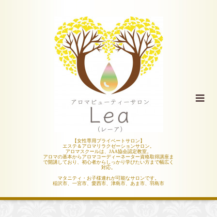
【女性専用プライベートサロン】
エステ＆アロマリラクゼーションサロン。
アロマスクールは、JAA協会認定教室。
アロマの基本からアロマコーディーネーター資格取得講座ま
で開講しており、初心者からしっかり学びたい方まで幅広く
対応。
マタニティ・お子様連れが可能なサロンです。
稲沢市、一宮市、愛西市、津島市、あま市、羽島市