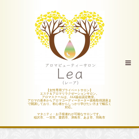
【女性専用プライベートサロン】
エステ＆アロマリラクゼーションサロン。
アロマスクールは、JAA協会認定教室。
アロマの基本からアロマコーディーネーター資格取得講座ま
で開講しており、初心者からしっかり学びたい方まで幅広く
対応。
マタニティ・お子様連れが可能なサロンです。
稲沢市、一宮市、愛西市、津島市、あま市、羽島市